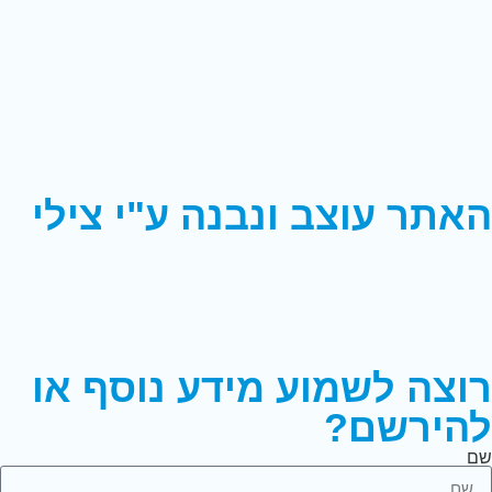
גדרה
ראש העין
אהבת עולם,
האורן 7.
שבת אחים,
רחוב עופרה חזה(בסוף הרחוב).
פתח תקווה
קריית אונו
מגדלי בסר סיטי רח’ תוצרת
הבית ליהדות,
לוס אנג’לס 15.
הארץ 3, בנין C קומה 14.
האתר עוצב ונבנה ע"י צילי
רוצה לשמוע מידע נוסף או
להירשם?
שם